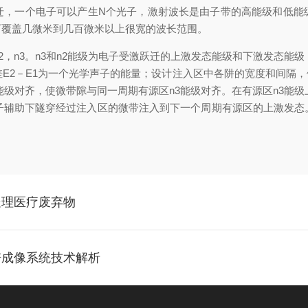
一个电子可以产生N个光子，激射波长是由子带的高能级和低能
可覆盖几微米到几百微米以上很宽的波长范围。
n3。n3和n2能级为电子受激跃迁的上激发态能级和下激发态能级
量差E2－E1为一个光学声子的能量；设计注入区中各阱的宽度和间隔
3能级对齐，使微带隙与同一周期有源区n3能级对齐。在有源区n3能级
声子辅助下隧穿经过注入区的微带注入到下一个周期有源区的上激发态
处理医疗废弃物
谱成像系统技术解析