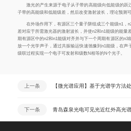
激光的产生来源于电子从子带的高能级向低能级的跃迁，
子带的高能级和低能级差，然后改变激射波长，理论预测
在外场作用下，有源区三个量子阱组成三个能级n1，n2，
差对应于所需激光器的激射波长，并使n2和n1能级的能
期有源区中的n2和n1能级对齐并与下一个周期有源区的n
放一个光学声子，通过共振输运快速弛豫到n1能级，在
级联过程实现一个电子可发射和级数N相等的N个光子。
上一条
【微光谱应用】基于光谱学方法
下一条
青岛森泉光电可见光近红外高光