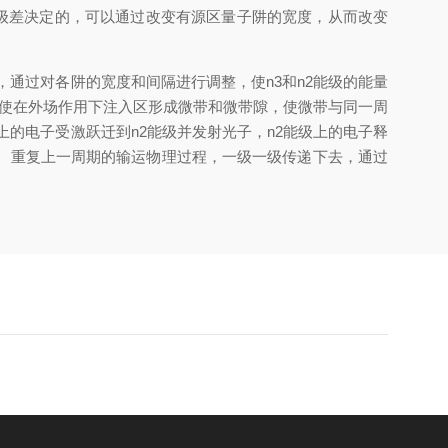
级差决定的，可以通过改变有源区量子阱的宽度，从而改变
，通过对各阱的宽度和间隔进行调整，使n3和n2能级的能量
，使在外场作用下注入区形成微带和微带隙，使微带与同一周
上的电子受激跃迁到n2能级并发射光子，n2能级上的电子释
。重复上一周期的输运物理过程，一级一级传递下去，通过