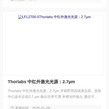
Thorlabs 中红外激光光源：2.7µm
Thorlabs 中红外激光光源：2.7µm 开箱即用连续激光器，发射
中心波长近似2.7 µm 输出功率可调 单模光纤输出 通信可靠的
泵浦二极管 通过外部输入电压调制性能 通过面板界面或远程U
更新时间：2026-01-08
SB命令控制，操作直观，开箱即用 兼容FC/APC的接口