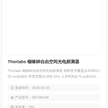
Thorlabs 铟镓砷自由空间光电探测器
Thorlabs 铟镓砷自由空间光电探测器 四种型号覆盖从400到17
00 nm的波长 带宽范围从2到5 GHz 上升时间从70 ps到155 ps
自由空间输入 输入端可选镀增透膜的平窗片或未镀膜的N-BK7
更新时间：2026-03-30
球透镜 SMA输出接头 8-32（M4）螺孔，用于安装接杆
产品型号：DET08C/M
浏览量：293