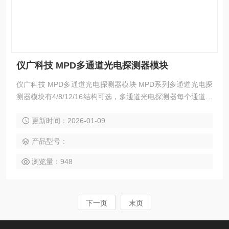
仪广科技 MPD多通道光电探测器模块
仪广科技 MPD多通道光电探测器模块 MPD系列多通道光电探
测器模块有4/8/12/16结构可选，多通道光电探测器每个通道是
相互独立的互不干扰，可选Si或InGaAs的光电二极管，以及定
更新时间：2026-01-09
制是否带信号放大功能。可以先选择单通道的参数，然后我们
支持把单通道做成多通道产品。如果单通道的参数都不太合
产品型号：
适，也可以联系我们进行参数调节以及定制。
浏览量：948
下一页
末页