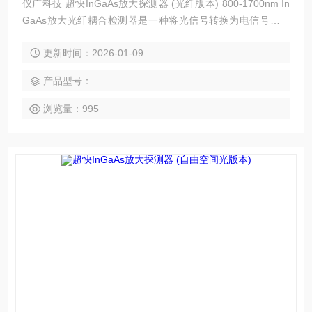
仪广科技 超快InGaAs放大探测器 (光纤版本) 800-1700nm In
GaAs放大光纤耦合检测器是一种将光信号转换为电信号进行
光信号检测的半导体光电产品，该检测器具有精密的模拟放大
更新时间：2026-01-09
电路，使模块具有高增益、高带宽和低噪声。该探测器可用于
检测弱光信号、快速激光脉冲、射频及脉冲波形提取激光源、
产品型号：
外差激光拍频信号。该探测器可根据客户要求定制。
浏览量：995