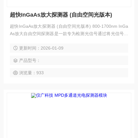
超快InGaAs放大探测器 (自由空间光版本)
超快InGaAs放大探测器 (自由空间光版本) 800-1700nm InGa
As放大自由空间探测器是一款专为检测光信号通过将光信号转
换为电信号，使探测器具有精确的模拟放大电路，使模块具有
更新时间：2026-01-09
高增益和高带宽，并保持低噪声。该探测器可用于微弱光信号
检测，快速激光脉冲，激光源射频及脉冲波形提取，外差激光
产品型号：
拍信号。该探测器可根据客户要求定制。
浏览量：933