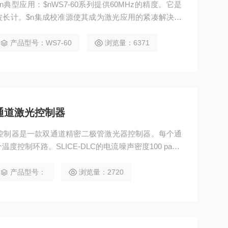
$n$n典型应用：$nWS7-60系列提供60MHz的精度。它是
长计。$n集成校准源使其成为激光应用的紧凑解决方
度为2MHz
产品型号：WS7-60
浏览量：6371
C 双通道激光控制器
双通道激光控制器是一款双通道精密二极管激光器控制器。每个通
制环路。SLICE-DLC的电流噪声密度100 pa=““
声性能非常适合精密光谱和计量应用。两级温度控制设计为二极
将频率波动和漂移降至低。
产品型号：
浏览量：2720