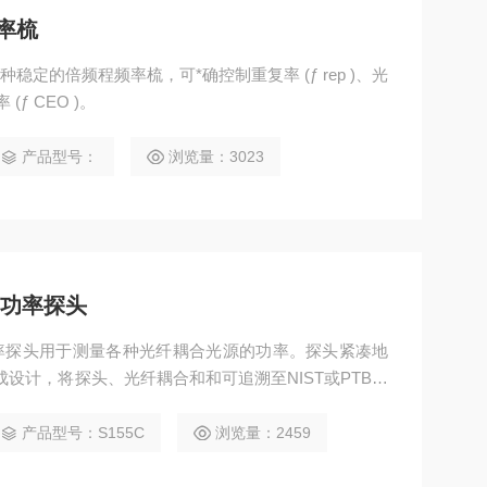
频率梳
 是一种稳定的倍频程频率梳，可*确控制重复率 (ƒ rep )、光
 (ƒ CEO )。
产品型号：
浏览量：3023
极管功率探头
功率探头用于测量各种光纤耦合光源的功率。探头紧凑地
设计，将探头、光纤耦合和和可追溯至NIST或PTB的
产品型号：S155C
浏览量：2459