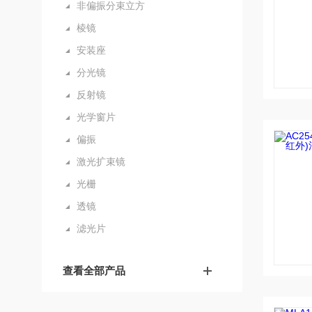
非偏振分束立方
棱镜
安装座
分光镜
反射镜
光学窗片
偏振
激光扩束镜
光栅
透镜
滤光片
查看全部产品