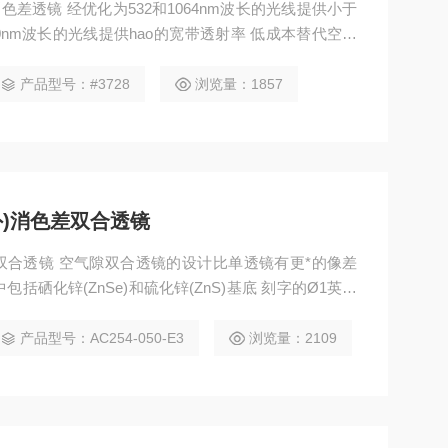
 1100nm波长的光线提供hao的宽带透射率 低成本替代空气
产品型号：#3728
浏览量：1857
波红外)消色差双合透镜
)消色差双合透镜 空气隙双合透镜的设计比单透镜有更*的像差
中包括硒化锌(ZnSe)和硫化锌(ZnS)基底 刻字的Ø1英寸
产品型号：AC254-050-E3
浏览量：2109