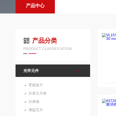
产品中心
产品分类
PRODUCT CLASSIFICATION
光学元件
零级波片
分束立方体
分束镜
增益芯片