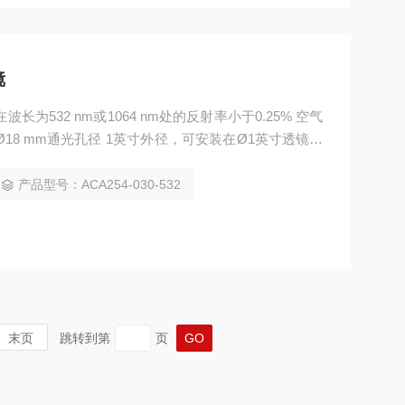
镜
在波长为532 nm或1064 nm处的反射率小于0.25% 空气
 Ø18 mm通光孔径 1英寸外径，可安装在Ø1英寸透镜套
产品型号：ACA254-030-532
末页
跳转到第
页