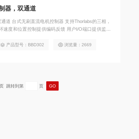
制器，双通道
道 台式无刷直流电机控制器 支持Thorlabs的三相，
环速度和位置控制提供编码反馈 用户I/O端口提供监测
字输入和输出信号
产品型号：BBD302
浏览量：2669
 末页 跳转到第
页