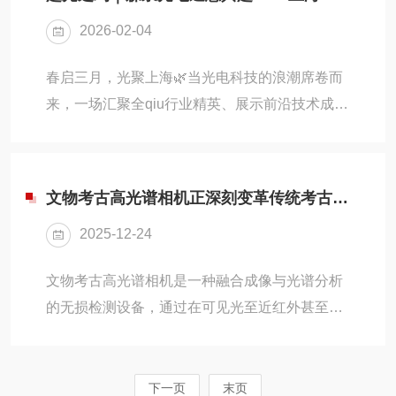
号。它具有高灵敏度、低噪声和快速响应的特
2026-02-04
点，尤其在可见光至近红外波段表现优异。其结
构多样，包括PIN型、雪崩型等，其中APD通过
春启三月，光聚上海🌿当光电科技的浪潮席卷而
内部增益机制可进一步提升灵敏度，适用于弱光
来，一场汇聚全qiu行业精英、展示前沿技术成果
检测场景。Thorlabs硅探测器若操作不当，易导
的年度盛会即将启幕。森泉光电怀着诚挚之心，
致信号失真、器件饱和甚至损伤。为确保接得
正式向您发出邀请——共赴2026慕尼黑上海光博
准...
会，共赏光之盛宴，共探合作新篇！作为亚洲激
文物考古高光谱相机正深刻变革传统考古与文物保护工作
光、光学、光电行业的盛会，慕尼黑上海光博会
2025-12-24
依托德国慕尼黑博览集团的深厚资源，自2006年
立足上海以来，始终面向中国市场、辐射亚太区
文物考古高光谱相机是一种融合成像与光谱分析
域，已成为链接全qiu光电全产业链的核心平台。
的无损检测设备，通过在可见光至近红外甚至短
本届展会将于3月18-20日在上海新国际博览中心
波红外波段采集数百个连续窄波段图像，构建图
盛大举办，预计汇聚超1200家展商，...
像+光谱三维数据立方体，实现对文物材质、颜
料成分、隐藏文字及修复痕迹的精准识别。其非
下一页
末页