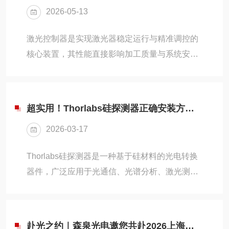
2026-05-13
1、激光二极管芯片作为发光核心元件，依靠载
流子复合产生激光辐射。芯片结构匹配特定波段
激光控制器是实现激光器稳定运行与精准调控的
输出需求，结合内部谐振结构形成相干光束，为
核心装置，其性能直接影响加工质量与系统安全
整套设备提供基础激光输出。2、波长调谐组件
性。合理配置和协同工作的激光控制器各组成部
集成光栅与位移微调结构，通过改变光学谐振条
件，共同保障了输出参数的精确性与设备的可靠
件调整...
性。1、主控单元（MCU或PLC）：作为控制中
超实用！Thorlabs硅探测器正确安装方法全攻略
枢，负责接收上位机指令或操作面板输入，执行
2026-03-17
逻辑判断、时序控制及参数调节。通常具备实时
处理能力，可同步协调激光启停、功率设定与外
Thorlabs硅探测器是一种基于硅材料的光电转换
部设备联动。2、功率调节模块：通过模拟电压
器件，广泛应用于光通信、光谱分析、激光测量
（0–10V）、PWM信号或数字通信协议（如
及科研实验等领域。其核心原理是利用硅的光电
RS485、EtherCAT）对激光器泵浦源进行闭环
效应，当光子入射到硅材料表面时，会激发出电
控...
子-空穴对，从而产生可测量的光电流或电压信
赴光之约｜森泉光电邀您共赴2026上海慕尼黑光博会，解锁光电前沿新可能