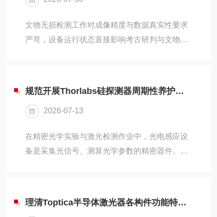
文物无损检测工作对成像精度与数据真实性要求
严苛，设备运行状态直接影响考古研判与文物保
护工作质量。文物考古高光谱相机依托光谱成像
技术，无损采集文物表层与内部材质信息。针对
现场作业中频发的成像缺陷与数据偏差问题及时
规范开展Thorlabs硅探测器周期性养护工作是稳定检测精度的关键
处置，文物考古高光谱相机能够稳定输出精准图
2026-07-13
谱数据，适配各类文物勘探检测场景。1、图像
噪点多、光谱数据失真野外或室内复杂环境下，
在精密光学实验与激光检测作业中，光电感应设
光线波动、电磁干扰以及参数设置不当，容易造
备是采集光信号、测算光学参数的精密器件。
成图像噪点增多、光谱曲线偏移。作业时需避开
Thorlabs硅探测器凭借精准的光电转换性能，适
强电磁设备与强光直射区域，选用光谱均匀的冷
配各类高精度光学测试场景。规范开展周期性养
光源补光。根据现场...
护工作，可稳定Thorlabs硅探测器的检测精度，
理清Toptica半导体激光器各构件功能特性保障光学实验光束参数稳定可控
有效延长设备使用寿命。1、光学窗口清洁养护