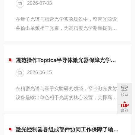
2026-07-03
光学窗口是信号采集核心区域，易沾染灰尘、指
纹油污影响透光率。需定期使用光学无尘纸搭配
在量子光谱与精密光学实验场景中，窄带光源设
异丙醇轻拭表面，顽固污渍轻柔擦拭去除，禁止
备输出单频相干光束，为高精度光学测量提供稳
使用强腐蚀性溶剂。清洁前先用干燥无尘气流吹
定光源支撑。Toptica半导体激光器依托外腔光栅
扫浮尘，避免颗粒划伤镀膜，保障光路通透。
结构实现波长可调输出，适配原子冷却、气体检
2、设...
测等科研工况。理清整机各构件功能特性，能够
规范操作Toptica半导体激光器保障光学实验数据稳定可靠
规范使用Toptica半导体激光器，保障光学实验光
2026-06-15
束参数稳定可控。1、半导体增益二极管设备发
光核心元件，依靠半导体载流子跃迁产生基础激
在精密光谱与量子实验研究领域，窄带激光发射
光增益光束，分为DFB、外腔适配两种管芯类
联系
设备是输出单色相干光源的核心装置，支撑高精
型。管芯搭配导热热沉结构，快速导出工作热
度光学测量实验开展。Toptica半导体激光器可输
量，支撑长时间连续发光，为整机提供原始相干
顶部
出稳定可调谐激光光束，适配前沿光学科研场
光信...
景。了解设备各构件功能，能够规范操作Toptica
激光控制器各组成部件协同工作保障了输出参数的精确性
半导体激光器，保障光学实验数据稳定可靠。