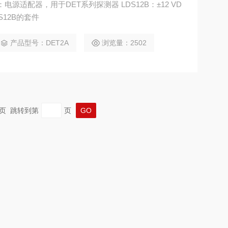
T2A：电源适配器，用于DET系列探测器 LDS12B：±12 VD
S12B的套件
产品型号：DET2A
浏览量：2502
 末页 跳转到第
页