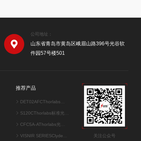
公司地址：
山东省青岛市黄岛区峨眉山路396号光谷软
件园57号楼501
推荐产品
DET02AFCThorlabs硅探测器
S120CThorlabs标准光电二极管功率探头
CFC5A-AThorlabs光纤准直器
关注公众号
VISNIR SERIESClydeHSI 高光谱成像相机