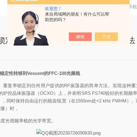
当前位置：
首页
技术文章
将光纤频率梳
欢迎您！
来自局域网的朋友！有什么可以帮
助您的吗？
率锁定到用户提供的RF振荡器的简单方法
性转移到Vescent的FFC-100光频梳
C100）重复率锁定到任何用户提供的RF振荡器的简单方法。实现这
PS规定的炉控晶体振荡器（OCXO）上，并表明SRS FS740较好的长
稳定性），同时保持自由运行的梳齿线宽（在1550nm处<2 kHz F
测量）时，
精度光谱频率梳的光学带宽。