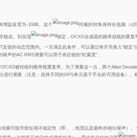
例增益设置为
-10dB。这个
伺服的转角保持在低频（
≤
光学梳齿。到实现
锁定，
OCXO合成器的频率或梳的重复率
反馈的动态范围内。一旦满足此条件，可以通过将开关推入“锁定"位置来
噪声的AC RMS测量可以用于表征锁的“松紧度"。
CXO被转移到频率梳重复率。为了测量这一点，两个Allan Deviation
 10 MHz输出进行测量（注意：选择不同的GPS单元基于手头的可用设备）
示的倍频可能导致短期不稳定性（即。，线宽以及最终的相位噪声）