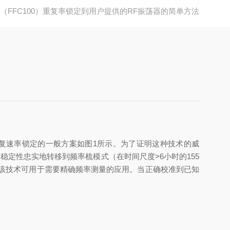
（FFC100）重复率锁定到用户提供的RF振荡器的简单方法
种重复速率锁定的一般方案如图1所示。为了证明这种技术的威
期频率稳定性忠实地转移到频率梳模式（在时间尺度>6小时的155
WHM）。该技术可用于需要精确频率测量的应用。当正确校准到已知