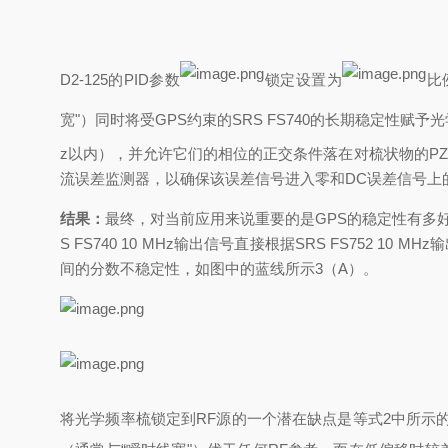
D2-125的PID参数
锁定设置为
比
宽"）同时将受GPS约束的SRS FS740的长期稳定性赋予
z以内），并允许它们的相位的正交条件落在对梳状物的PZT
流误差监测器，以确保该误差信号进入零和DC误差信号上的
结果：
最终，对当前应用来说重要的是
GPS的稳定性有多好O
S FS740 10 MHz输出信号直接根据SRS FS752
间的分数不稳定性，如图中的蓝线所示3（A）。
将光学频率梳锁定到
RF源的一个潜在缺点是等式2中所