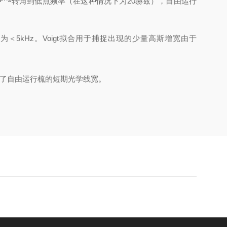
转角到低点频率（在这种情况下为
20赫兹），自由运行
＜5kHz。Voigt拟合用于捕捉出现的少量高斯增宽由于
降低了自由运行梳的短期光学线宽。