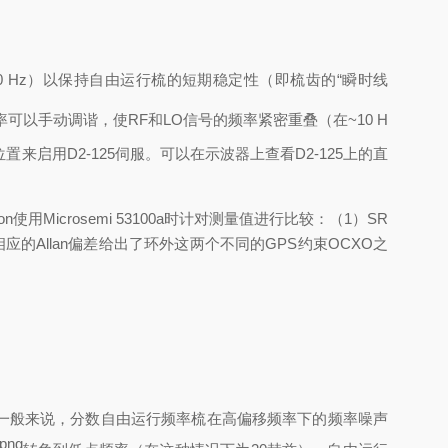
20 Hz）以保持自由运行梳的短期稳定性（即梳齿的“瞬时线
可以手动调谐，使RF和LO信号的频率紧密重叠（在~10 H
启用D2-125伺服。可以在示波器上查看D2-125上的直
使用Microsemi 53100a时计对测量值进行比较：（1）SR
。相应的Allan偏差给出了环外这两个不同的GPS约束OCXO之
。一般来说，分数自由运行频率梳在高偏移频率下的频率噪声