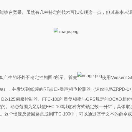
，能够在宽带。虽然有几种特定的技术可以实现这一点，但其基本来源
-100产生的环外不稳定性如图2所示。首先
使用
Vessent
ogy 3010a），并发送到低频的RF端口-噪声相位检测器（迷你电路ZRPD-
D2-125伺服控制器。FFC-100的重复频率与GPS规定的OCXO相
限的。动态范围为足以使FFC-100以这种方式锁定数十分钟，具体
这个慢速反馈回路集成到FFC-100中，可以通过基于文本的命令或