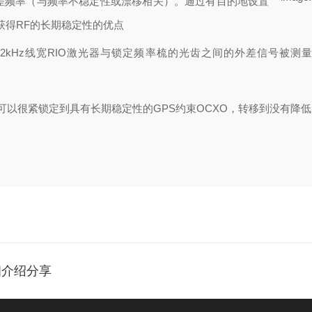
较差频率（与频率不稳定性或漂移相关）。通过有目的地设置
获得RF的长期稳定性的优点
kHz线宽RIO激光器与锁定频率梳的光齿之间的外差信号被测量为
频率梳可以很紧锁定到具有长期稳定性的GPS约束OCXO，转移到没有
细介绍分享