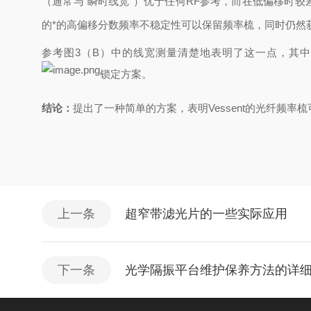
（通常与“瞬时线宽"）优于任何RF参考，而在低偏移时
的*的高偏移分数频率不稳定性可以保留频率梳，同时仍然
参考图
3（B）中的线宽测量清楚地表明了这一点，其中2
锁定方案。
结论：
提出了一种简单的方案，表明
Vessent的光纤
上一条
超窄带滤光片的一些实际应用
下一条
光学隔振平台维护保养方法的详