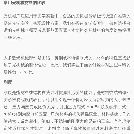
常用光机械材料的比较
光机械广泛应用于光学实验中，合适的光机械能够让您快速而准确的
搭建光学实验，实现设计方案。我们在搭建光学实验时，如何选择合
适的光机械？需要考虑哪些因素呢？本文将会从材料的角度给您提供
一些参考。
大多数光机械部件是由铝、黄铜或不锈钢制成的。材料的特性直接影
响了光机械的整体性能，因此，我们将在下面的讨论中对这些材料的
属性做一些对比
。
刚度
刚度是指材料或结构在受力时抗弹性形变的能力，是材料或结构弹性
变形难易程度的表征，可以用引起一个特定应变所需应力的大小来描
述。应力与应变成比例关系，并通过方程式
σ = Eε
联系起来，式中
σ
和
ε
分别为应力和应变，
E
为材料的杨氏弹性模量。材料越硬，
E
的
值越大；反之越小。例如，不锈钢的刚度大约是铝的三倍。当考虑稳
定性或抗振的性能时，比刚度（杨氏弹性模量除以材料密度）很重