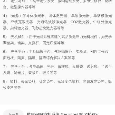
3
）
定位与加工：纳米定位系统、微纳运动系统、多维位移台、旋转
台、微型操作器等等
4
）
光源：半导体激光器、固体激光器、单频激光器、单纵模激光
器、窄线宽激光器、光通讯波段激光器、
CO2
激光器、中红外激光
器、染料激光器、飞秒超快激光器等等
5
）
光机械件：用于光路系统搭建的高品质无应力光机械件，如光学
调整架、镜架、支撑杆、固定底座等等
6
）
光学平台：主动隔振平台、气浮隔振台、实验桌、刚性工作台、
面包板、隔振、隔磁、隔声综合解决方案等等
7
）
光学元件：各类晶体、光纤、偏转镜、反射镜、透射镜、半透半
反镜、滤光片、衰减片、玻片等等
8
）
染料：激光染料、荧光染料、光致变色染料、光致发光染料、吸
收染料等等
搭建伺服控制系统？Vescent 拍了拍你~
上一条