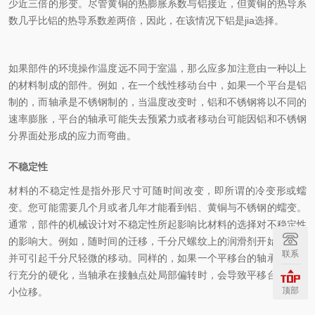
少近三倍的形变。尽管黄铜的热膨胀系数与铝接近，但黄铜的热导系
数几乎比铝的热导系数差两倍，因此，在该情况下铝是jia
选择。
如果部件的环境操作温度远不同于室温，那么应多加注意由一种以上
的材料制成的部件。例如，在一个线性移动台中，如果一个平台是铝
制的，而轴承是不锈钢制的，当温度改变时，铝和不锈钢将以不同的
速率膨胀，平台的轴承可能失去预紧力或者移动台可能因铝和不锈钢
分界面处形成的应力而弯曲。
不稳定性
材料的不稳定性是指外形尺寸可随时间改变，即所谓的冷变形或蠕
变。您可能需要几个月或者几年才能看到铝、黄铜与不锈钢的蠕变。
通常，部件的机械设计对不稳定性所起影响比材料的选择对不稳定性
的影响大。例如，随时间的迁移，千分尺螺纹上的润滑剂开始移动，
联系
并可引起千分尺轻微的移动。同样的，如果一个平移台的轴承没有进
行充分的硬化，当轴承在接触点处局部偏转时，会导致平移台发生微
顶部
小位移。