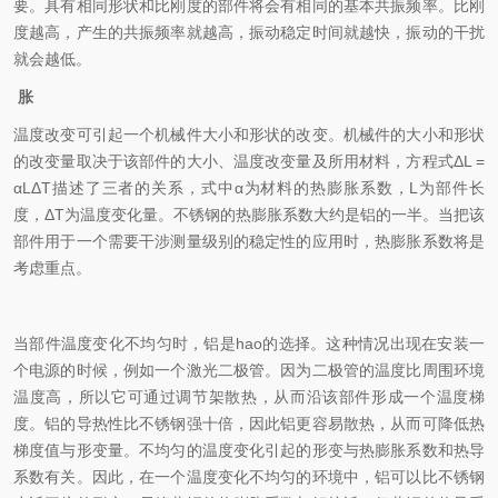
要。具有相同形状和比刚度的部件将会有相同的基本共振频率。比刚
度越高，产生的共振频率就越高，振动稳定时间就越快，振动的干扰
就会越低。
胀
温度改变可引起一个机械件大小和形状的改变。机械件的大小和形状
的改变量取决于该部件的大小、温度改变量及所用材料，方程式
ΔL =
αLΔT
描述了三者的关系，式中
α
为材料的热膨胀系数，
L
为部件长
度，
ΔT
为温度变化量。不锈钢的热膨胀系数大约是铝的一半。当把该
部件用于一个需要干涉测量级别的稳定性的应用时，热膨胀系数将是
考虑重点。
当部件温度变化不均匀时，铝是hao的选择。这种情况出现在安装一
个电源的时候，例如一个激光二极管。因为二极管的温度比周围环境
温度高，所以它可通过调节架散热，从而沿该部件形成一个温度梯
度。铝的导热性比不锈钢强十倍，因此铝更容易散热，从而可降低热
梯度值与形变量。不均匀的温度变化引起的形变与热膨胀系数和热导
系数有关。因此，在一个温度变化不均匀的环境中，铝可以比不锈钢