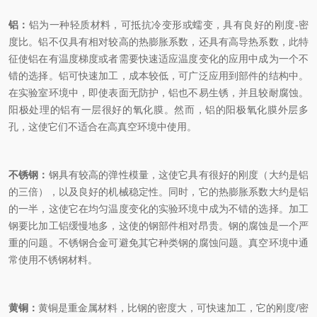
铝：
铝为一种轻质材料，可抵抗冷变形或蠕变，具有良好的刚度
-
密
度比。
铝不仅具有相对较高的热膨胀系数，还具有高导热系数，此特
征使铝在有温度梯度或者需要快速适应温度变化的应用中成为一个不
错的选择。铝可快速加工，成本较低，可广泛应用到部件的结构中。
在实验室环境中，即使表面无防护，铝也不易生锈，并且较耐腐蚀。
阳极处理的铝有一层很好的氧化膜。然而，铝的阳极氧化膜外层多
孔，这使它们不适合在高真空环境中使用。
不锈钢：
钢具有较高的弹性模量，这使它具有很好的刚度（大约是铝
的三倍），以及良好的机械稳定性。
同时，它的热膨胀系数大约是铝
的一半，这使它在均匀温度变化的实验环境中成为不错的选择。加工
钢要比加工铝缓慢地多，这使的钢部件相对昂贵。钢的腐蚀是一个严
重的问题。不锈钢合金可避免其它种类钢的腐蚀问题。真空环境中通
常使用不锈钢材料。
黄铜：
黄铜是重金属材料，比钢的密度大，可快速加工，它的刚度
/
密