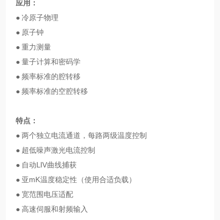
应用：
●
冷原子物理
●
原子钟
●
重力测量
●
量子计算和密码学
●
频率标准的腔转移
●
频率标准的空腔转移
特点：
●
两个独立电流通道，每路两级温度控制
●
超低噪声激光电流控制
●
自动
LIV
曲线捕获
●
亚
mK
温度稳定性（使用合适负载）
●
宽范围电压适配
●
高速伺服和射频输入