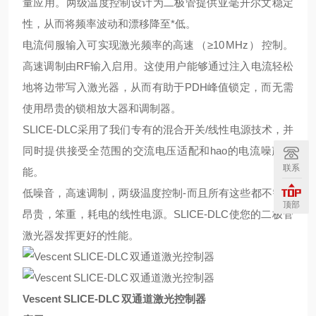
量应用。两级温度控制设计为二极管提供亚毫开尔文稳定
性，从而将频率波动和漂移降至*低。
电流伺服输入可实现激光频率的高速
（
≥10 MHz
） 控制。
高速调制由
RF
输入启用。这使用户能够通过注入电流轻松
地将边带写入激光器，从而有助于
PDH
峰值锁定，而无需
使用昂贵的锁相放大器和调制器。
SLICE-DLC
采用了我们专有的混合开关
/
线性电源技术，并
同时提供接受全范围的交流电压适配和hao的电流噪声性
联系
能。
低噪音，高速调制，两级温度控制
-
而且所有这些都不需要
顶部
昂贵，笨重，耗电的线性电源。
SLICE-DLC
使您的二极管
激光器发挥更好的性能。
Vescent SLICE-DLC 双通道激光控制器