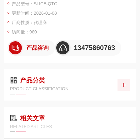
产品型号：SLICE-QTC
●Sub-millikelvin 稳定性
更新时间：2026-01-08
●<2 mK 设定分辨率
●可接受所有的标准AC 线路电压
厂商性质：代理商
●大尺寸明亮的触摸显示屏
访问量：960
●PC GUI、API或触摸屏控制
13475860763
产品咨询
产品分类
PRODUCT CLASSIFICATION
相关文章
RELATED ARTICLES