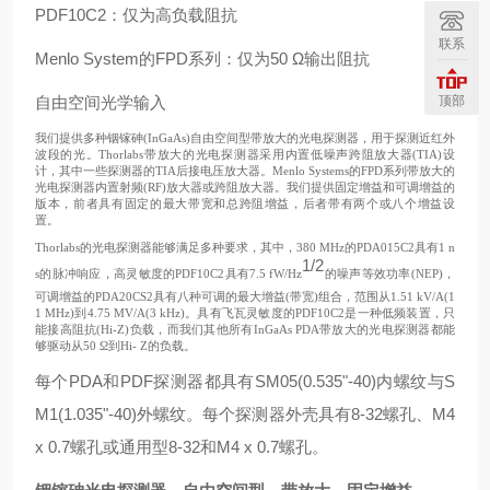
PDF10C2：仅为高负载阻抗
联系
Menlo System的FPD系列：仅为50 Ω输出阻抗
自由空间光学输入
顶部
我们提供多种铟镓砷(InGaAs)自由空间型带放大的光电探测器，用于探测近红外
波段的光。Thorlabs带放大的光电探测器采用内置低噪声跨阻放大器(TIA)设
计，其中一些探测器的TIA后接电压放大器。Menlo Systems的FPD系列带放大的
光电探测器内置射频(RF)放大器或跨阻放大器。我们提供固定增益和可调增益的
版本，前者具有固定的最大带宽和总跨阻增益，后者带有两个或八个增益设
置。
Thorlabs的光电探测器能够满足多种要求，其中，380 MHz的PDA015C2具有1 n
1/2
s的脉冲响应，高灵敏度的PDF10C2具有7.5 fW/Hz
的噪声等效功率(NEP)，
可调增益的PDA20CS2具有八种可调的最大增益(带宽)组合，范围从1.51 kV/A(1
1 MHz)到4.75 MV/A(3 kHz)。具有飞瓦灵敏度的PDF10C2是一种低频装置，只
能接高阻抗(Hi-Z)负载，而我们其他所有InGaAs PDA带放大的光电探测器都能
够驱动从50 Ω到Hi- Z的负载。
每个PDA和PDF探测器都具有SM05(0.535"-40)内螺纹与S
M1(1.035"-40)外螺纹。每个探测器外壳具有8-32螺孔、M4
x 0.7螺孔或通用型8-32和M4 x 0.7螺孔。