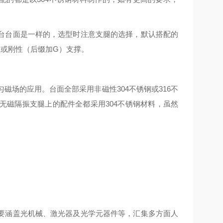
台台面是一样的，选型时注意支腿的选择，默认搭配的
）或刚性（后缀加G）支撑。
场的应用。台面全部采用非磁性304不锈钢或316不
无磁隔振支腿上的配件全都采用304不锈钢材料，虽然
要涵盖光机械、激光器及光学元器件等，汇集多方面人