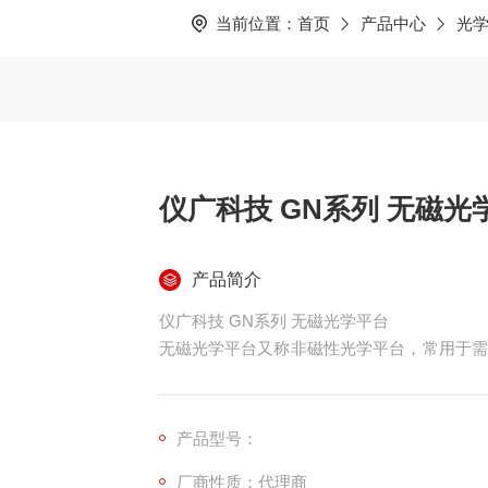
当前位置：
首页
产品中心
光
仪广科技 GN系列 无磁光
产品简介
仪广科技 GN系列 无磁光学平台
无磁光学平台又称非磁性光学平台，常用于需
采用非磁性304不锈钢或316不锈钢制成。
型，无磁隔振支腿上的配件全都采用304不锈
的降低铁磁性能。
产品型号：
厂商性质：代理商