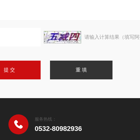
请输入计算结果（填写阿
服务热线：
0532-80982936