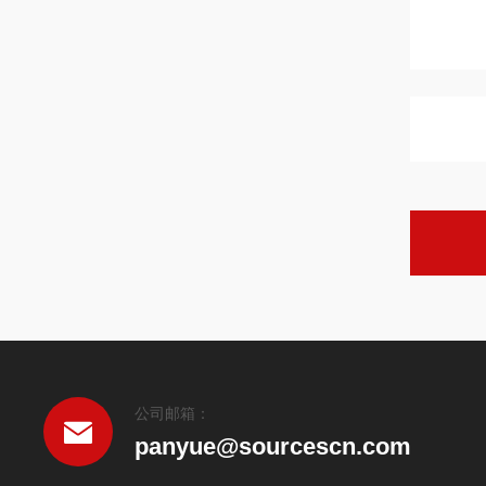
公司邮箱：
panyue@sourcescn.com