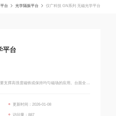
学平台
光学隔振平台
仪广科技 GN系列 无磁光学平台
学平台
要支撑高强度磁铁或保持均匀磁场的应用。台面全部
同时，我们也提供非磁性隔振支腿和普通隔振支腿两种类
钢材料，虽然不锈钢合金不能100％非磁性，但能显著
更新时间：2026-01-08
访问量：887