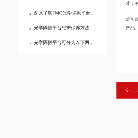
才，
深入了解TMC光学隔振平台各组成部件的功能特点
公司
光学隔振平台维护保养方法的详细介绍分享
产品。
光学隔振平台可分为以下两大类