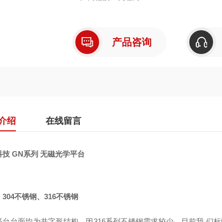
产品咨询
介绍
在线留言
技 GN系列 无磁光学平台
304不锈钢、316不锈钢
平台台面均为井字形结构，因316系列不锈钢需求较少，目前我
们标