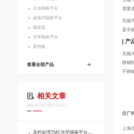
主动隔振平台
需要
桌面式隔振平台
无磁
隔振器
是非
光学隔振平台
| 
面包板
无磁
锈钢
查看全部产品
不锈
相关文章
RELATED ARTICLES
仪广科
上海
及时处理TMC光学隔振平台各类运行问题保障实验有序开展