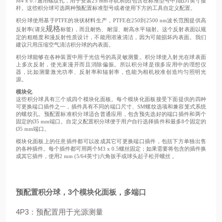
M4 x 0.7通用螺纹孔，用于安装25 mm导轨系统(包含在标准型号中)或Ø1英寸接
杆。这些积分球可选两种预配置标准型号或者使用下方的工具自定义配置。
积分球使用基于PTFE的块状材料生产，PTFE在250到2500 nm波长范围提供高
规格
反射率(请见
标签)，而且耐热、耐湿、耐高水平辐射。这个反射表面以规
定的粗糙度和漫反射性质设计，不能用溶液清洁，因为可能损坏内表面。我们
建议只用压缩空气清洁积分球的内表面。
积分球能够在各种装置中用于光信号的高灵敏测量。积分球使入射光在球表面
上多次反射，使光束漫开而且消除偏振。所以积分球是很多应用中的理想仪
器，比如测量激光功率、反射率和辐射率，也能为相机校准创造均匀照明光
源。
模块化
这些积分球具有三个或四个模块化面板。每个模块化面板接受下面提供的四种
可更换端口插件之一，插件具有不同的端口尺寸、SM螺纹选项和兼容笼式系统
的螺纹孔。预配置标准积分球适合普通应用，包含预先选好的端口插件和两个
固定的Ø5 mm端口。自定义配置积分球便于用户自行选择插件和最多8个固定的
Ø5 mm端口。
模块化面板上的任意插件都可以改成其它可更换端口插件，包括下方单独出售
的各种插件。每个插件都可用两个M3 x 0.5螺丝固定；如果需要将包含的插件换
成其它插件，使用2 mm (5/64英寸)六角扳手或球头起子松开螺丝 。
预配置积分球，3个模块化面板，多端口
4P3：预配置用于光源测量