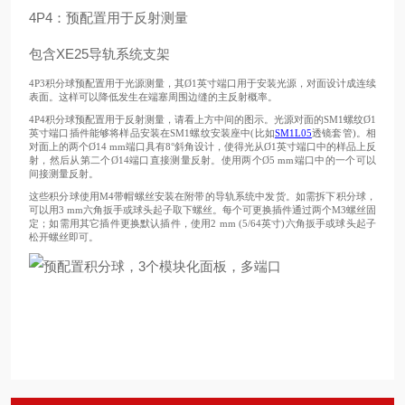
4P4：预配置用于反射测量
包含XE25导轨系统支架
4P3积分球预配置用于光源测量，其Ø1英寸端口用于安装光源，对面设计成连续
表面。这样可以降低发生在端塞周围边缝的主反射概率。
4P4积分球预配置用于反射测量，请看上方中间的图示。光源对面的SM1螺纹Ø1
英寸端口插件能够将样品安装在SM1螺纹安装座中(比如
SM1L05
透镜套管)。相
对面上的两个Ø14 mm端口具有8°斜角设计，使得光从Ø1英寸端口中的样品上反
射，然后从第二个Ø14端口直接测量反射。使用两个Ø5 mm端口中的一个可以
间接测量反射。
这些积分球使用M4带帽螺丝安装在附带的导轨系统中发货。如需拆下积分球，
可以用3 mm六角扳手或球头起子取下螺丝。每个可更换插件通过两个M3螺丝固
定；如需用其它插件更换默认插件，使用2 mm (5/64英寸)六角扳手或球头起子
松开螺丝即可。