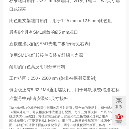
标准端口插件：Ø14 mm双端口、Ø1英寸端口、Ø2英寸端
口或端塞
比色皿支架端口插件，用于12.5 mm x 12.5 mm比色皿
最多8个具有SM1螺纹的Ø5 mm端口
直接连接我们的SM1光电二极管(请见右表)
使用SM1光纤转接件安装光纤耦合光源
耐用的白色高反射积分球材料
工作范围：250 - 2500 nm (除非被探测器限制)
侧面板上有8-32 / M4通用螺纹孔，用于导轨系统(包含在标
准型号中)或者安装Ø1英寸接杆
联系
Thorlabs模块化积分球提供耐用的高反射表面，适合光的漫反射。积分球构造在
14面体外壳中，可以根据多种应用进行配置。每个三角面支持一个具有SM1内
螺纹的Ø5 mm端口，方便安装我们的已安装光电二极管或光纤耦合组件，比如L
ED或光谱仪 (可能需要SM1转接件)。用户可以选择插件配置三个或四个正方形
顶部
面，详细介绍请看下面的模块化章节。两个非模块化设计表面上各有一个8-32 /