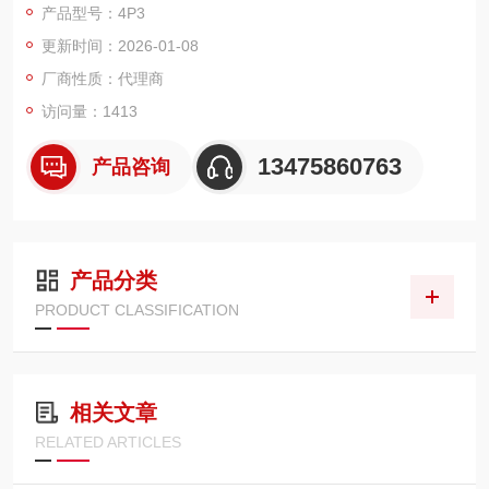
产品型号：4P3
标准端口插件：Ø14 mm双端口、Ø1英寸端口、Ø2英寸端口或
更新时间：2026-01-08
端塞
比色皿支架端口插件，用于12.5 mm x 12.5 mm比色皿
厂商性质：代理商
最多8个具有SM1螺纹的Ø5 mm端口
访问量：1413
直接连接我们的SM1光电二极管
13475860763
产品咨询
产品分类
PRODUCT CLASSIFICATION
相关文章
RELATED ARTICLES