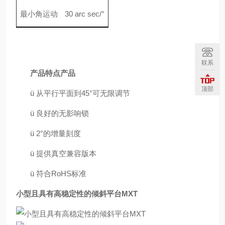
最小角运动
30 arc sec
/
°
联系
产品特点产品
顶部
ü
从平行平面到
45°
可无限调节
ü
良好的无影响锁
ü
2°
的
增量刻度
ü
提供真空兼容版本
ü
符合
RoHS
标准
小型且具有高稳定性的倾斜平台MXT