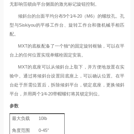
无
影响箔锁由
平
台侧面的激光标记旋钮
控制
。
倾斜台的
台面平均分布
9
个
1⁄4-20
（
M6
）
的
螺纹孔
。孔
型与
Siskiyou
的平移工作台、旋转工作台和微机械手相匹
配。
MXT
的底板
配备了一个独*的
固定旋转
枢轴，可以在
平
台
上的任何位置
实现
单螺栓固定安装。
MXT
的底座可以从倾斜台上取下，并方便地放置在实
验中。通过将倾斜台设置回底座上，可以确认位置。在平
台处于所需位置后，拆除倾斜平台，锁定底座，更换倾斜
平台，并用两个
1⁄4-20
带帽螺钉将其锁定到位。
参数
最大负载
10Ib
角度范围
0-45
°