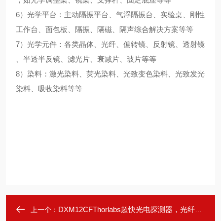
6
）
光
学
平
台
：
主
动
隔
振
平
台
、
气
浮
隔
振
台
、
实
验
桌
、
刚
性
工
作
台
、
面
包
板
、
隔
振
、
隔
磁
、
隔
声
综
合
解
决
方
案
等
等
7
）
光
学
元
件
：
各
类
晶
体
、
光
纤
、
偏
转
镜
、
反
射
镜
、
透
射
镜
、
半
透
半
反
镜
、
滤
光
片
、
衰
减
片
、
玻
片
等
等
8
）
染
料
：
激
光
染
料
、
荧
光
染
料
、
光
致
变
色
染
料
、
光
致
发
光
染
料
、
吸
收
染
料
等
等
DXM12CFThorlabs超快光电探测器，光纤耦合
上一个：