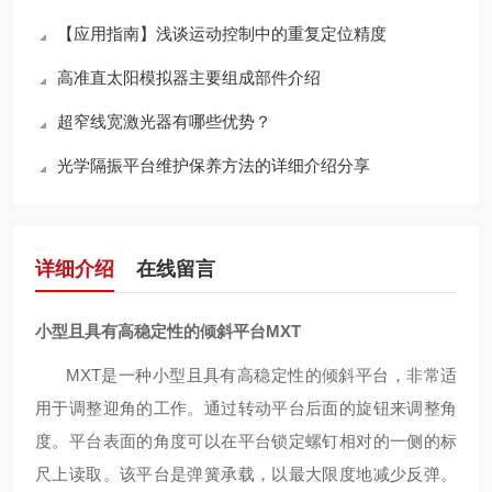
【应用指南】浅谈运动控制中的重复定位精度
高准直太阳模拟器主要组成部件介绍
超窄线宽激光器有哪些优势？
光学隔振平台维护保养方法的详细介绍分享
详细介绍
在线留言
小型且具有高稳定性的倾斜平台MXT
MXT
是一种小型且
具有高
稳定
性
的倾斜平台，
非常适
用于
调整迎角的工作。通过转动
平台
后
面
的旋钮来调整角
度。平台表面的角度可以在平台锁定螺钉相对的一侧的标
尺上读取。该
平台
是弹簧
承载
，以最大限度地减少
反弹
。