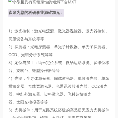
森
泉
为
您
的
科
研
事
业
添
砖
加
瓦
：
1
）
激
光
控
制
：
激
光
电
流
源
、
激
光
器
温
控
器
、
激
光
器
控
制
、
伺
服
设
备
与
系
统
等
等
2
）
探
测
器
：
光
电
探
测
器
、
单
光
子
计
数
器
、
单
光
子
探
测
器
、
C
C
D
、
光
谱
分
析
系
统
等
等
3
）
定
位
与
加
工
：
纳
米
定
位
系
统
、
微
纳
运
动
系
统
、
多
维
位
移
台
、
旋
转
台
、
微
型
操
作
器
等
等
4
）
光
源
：
半
导
体
激
光
器
、
固
体
激
光
器
、
单
频
激
光
器
、
单
纵
模
激
光
器
、
窄
线
宽
激
光
器
、
光
通
讯
波
段
激
光
器
、
C
O
2
激
光
器
、
中
红
外
激
光
器
、
染
料
激
光
器
、
飞
秒
超
快
激
光
器
、
太
阳
光
模
拟
器
等
等
5
）
光
机
械
件
：
用
于
光
路
系
统
搭
建
的
高
品
质
无
应
力
光
机
械
件
，
如
光
学
调
整
架
、
镜
架
、
支
撑
杆
、
固
定
底
座
等
等