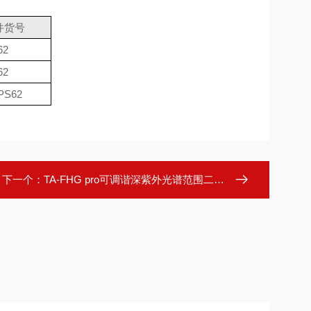
件货号
62
62
PS62
下一个：
TA-FHG pro可调谐深紫外光谱范围二极管激光源