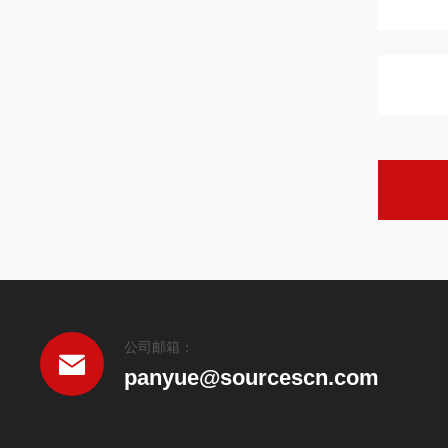
公司邮箱：
panyue@sourcescn.com