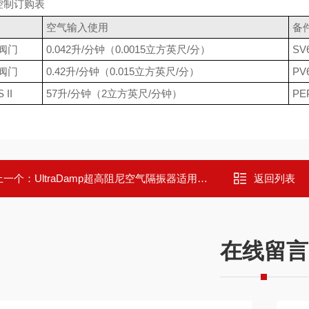
控制订购表
空气输入使用
备
阀门
0.042升/分钟（0.0015立方英尺/分）
SV
阀门
0.42升/分钟（0.015立方英尺/分）
PV
 II
57升/分钟（2立方英尺/分钟）
PE
上一个：
UltraDamp超高阻尼空气隔振器适用大型设备LCD光刻机
返回列表
在线留言