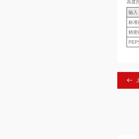
高度
输入
标准
精密
PEPS