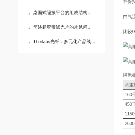
在保
桌面式隔振平台的组成结构分析
由气
简述超窄带滤光片的常见问题相应解决方法
比较G
Thorlabs光纤：多元化产品线：覆盖全场景光学需求​
隔振
承重
160
450
115
260