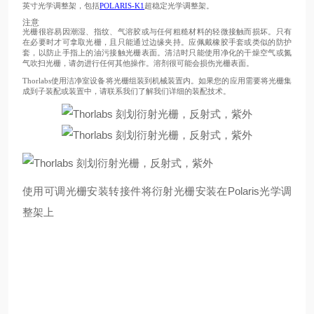
英寸光学调整架，包括
POLARIS-K1
超稳定光学调整架。
注意
光栅很容易因潮湿、指纹、气溶胶或与任何粗糙材料的轻微接触而损坏。只有
在必要时才可拿取光栅，且只能通过边缘夹持。应佩戴橡胶手套或类似的防护
套，以防止手指上的油污接触光栅表面。清洁时只能使用净化的干燥空气或氮
气吹扫光栅，请勿进行任何其他操作。溶剂很可能会损伤光栅表面。
Thorlabs使用洁净室设备将光栅组装到机械装置内。如果您的应用需要将光栅集
成到子装配或装置中，请联系我们了解我们详细的装配技术。
使用
可调光栅安装转接件
将衍射光栅安装在
Polaris光学调
整架
上