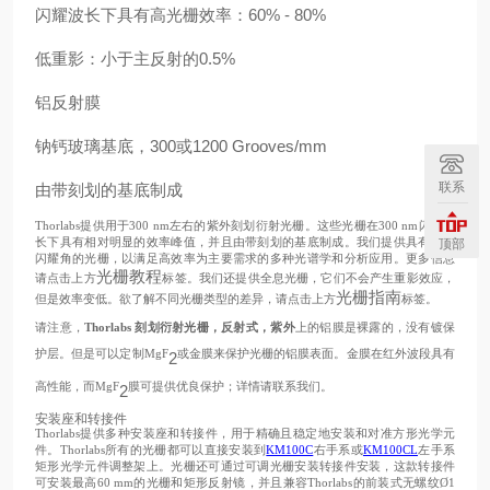
闪耀波长下具有高光栅效率：60% - 80%
低重影：小于主反射的0.5%
铝反射膜
钠钙玻璃基底，300或1200 Grooves/mm
联系
由带刻划的基底制成
Thorlabs提供用于300 nm左右的紫外刻划衍射光栅。这些光栅在300 nm闪耀波
长下具有相对明显的效率峰值，并且由带刻划的基底制成。我们提供具有不同
顶部
闪耀角的光栅，以满足高效率为主要需求的多种光谱学和分析应用。更多信息
光栅教程
请点击上方
标签。我们还提供全息光栅，它们不会产生重影效应，
光栅指南
但是效率变低。欲了解不同光栅类型的差异，请点击上方
标签。
请注意，
Thorlabs 刻划衍射光栅，反射式，紫外
上的铝膜是裸露的，没有镀保
护层。但是可以定制MgF
或金膜来保护光栅的铝膜表面。金膜在红外波段具有
2
高性能，而MgF
膜可提供优良保护；详情请联系我们。
2
安装座和转接件
Thorlabs提供多种安装座和转接件，用于精确且稳定地安装和对准方形光学元
件。Thorlabs所有的光栅都可以直接安装到
KM100C
右手系或
KM100CL
左手系
矩形光学元件调整架上。光栅还可通过可调光栅安装转接件安装，这款转接件
可安装最高60 mm的光栅和矩形反射镜，并且兼容Thorlabs的前装式无螺纹Ø1