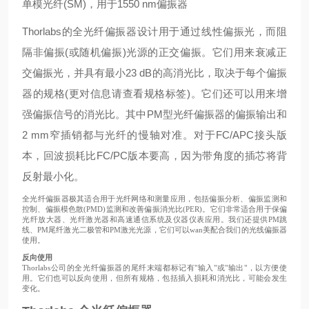
单模光纤(SM)，用于1550 nm偏振器
Thorlabs的全光纤偏振器设计用于通过线性偏振光，而阻
隔非偏振(或随机偏振)光源的正交偏振。它们用来衰减正
交偏振光，并具有最小23 dB的高消光比，取决于每个偏振
器的规格(更对信息请查看
规格
标签)。它们还可以用来增
强偏振信号的消光比。其中PM型光纤偏振器的偏振输出和
2 mm窄插销都与光纤的慢轴对准。对于FC/APC接头版
本，回波损耗比FC/PC版本要高，因为带角度的插芯将背
反射最小化。
全光纤偏振器极其适合用于光纤网络和测量应用，包括偏振分析、偏振监测和
控制、偏振模色散(PMD)监测和改善偏振消光比(PER)。它们非常适合用于保偏
光纤放大器、光纤激光器和高速通信系统及仪器仪表应用。我们还提供PM跳
线、PM尾纤激光二极管和PM激光光源，它们可以wan美配合我们的光线偏振器
使用。
反向使用
Thorlabs公司的全光纤偏振器的尾纤末端都标记有"输入"或"输出"，以方便使
用。它们也可以反向使用，但所有规格，包括插入损耗和消光比，可能会发生
变化。