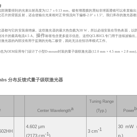
情
部测量得到的光束出射高度为12.7 ± 0.13 mm。镀有增透膜的黑钻非球面透镜可以准直
芯片的背面反射，还会使输出光束相对正常情况向下偏移-2.0° ± 1.5°。我们库存的激光
光器都与它的安装座绝缘。这些激光器的最大热负载为38 W，所以必须安装在导热表面，以
操作
冷片的最高电流4.5 A。
标签包含更多提示信息。这些QCL和ICL专门用于连续波输
些激光器的内部没有用于监测的光电二极管，因此无法在恒功率模式工作。
abs也为OEM应用专门设计了小型D-mount封装的量子级联激光器(12.0 mm × 4.5 mm × 2.8 mm
rlabs 分布反馈式量子级联激光器
Tuning Range
a
b
#
Center Wavelength
(Typ.)
Power
4.602 µm
30 mW 
-1
602HH
3 cm
-1
(2173 cm
)
p.)