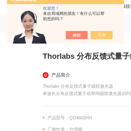
当前位置：
首页
产品中心
激光器
量子级联
欢迎您！
来自局域网的朋友！有什么可以帮
助您的吗？
Thorlabs 分布反馈式
产品简介
Thorlabs 分布反馈式量子级联激光器
单波长分布反馈式量子或带间级联激光器(DFB Q
高热负载(HHL)封装使热控制和系统集成更简
准直的激光光束通过通过楔形窗片出射
用于化学分析、传感和红外对抗技术
产品型号：QD4602HH
封装类型和波长(3-12 µm)可定制
厂商性质：代理商