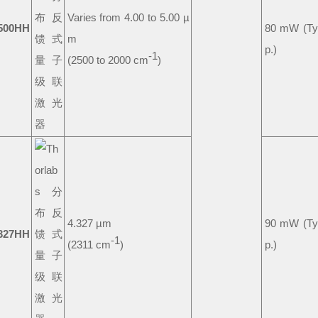
Varies from 4.00 to 5.00 µ
500HH
80 mW (Ty
m
p.)
-1
(2500 to 2000 cm
)
4.327 µm
90 mW (Ty
327HH
-1
(2311 cm
)
p.)