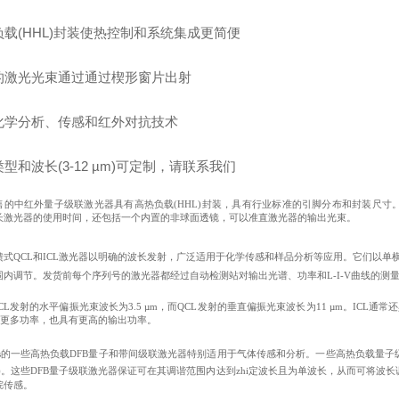
负载(HHL)封装使热控制和系统集成更简便
的激光光束通过通过楔形窗片出射
化学分析、传感和红外对抗技术
型和波长(3-12 µm)可定制，请联系我们
售的中红外量子级联激光器具有高热负载(HHL)封装，具有行业标准的引脚分布和封装尺寸。
长激光器的使用时间，还包括一个内置的非球面透镜，可以准直激光器的输出光束。
馈式QCL和ICL激光器以明确的波长发射，广泛适用于化学传感和样品分析等应用。它们以单
围内调节。发货前每个序列号的激光器都经过自动检测站对输出光谱、功率和L-I-V曲线的测
CL发射的水平偏振光束波长为3.5 µm，而QCL发射的垂直偏振光束波长为11 µm。IC
耗更多功率，也具有更高的输出功率。
rlabs的一些高热负载DFB量子和带间级联激光器特别适用于气体传感和分析。一些高热负载
)。这些DFB量子级联激光器保证可在其调谐范围内达到zhi定波长且为单波长，从而可将波长调谐到
烷传感。