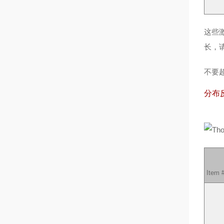
这些
长，
不要
分布反
Item 