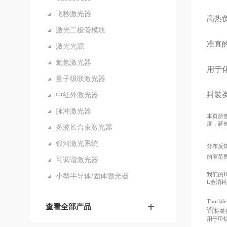
飞秒激光器
高热
激光二极管模块
准直
激光光源
氦氖激光器
用于
量子级联激光器
封装类
中红外激光器
脉冲激光器
本页所
度，延
多波长合束激光器
银河激光系统
分布反
的窄范
可调谐激光器
我们的I
小型半导体/固体激光器
L会消
Tho
查看全部产品
谱
标签
用于甲