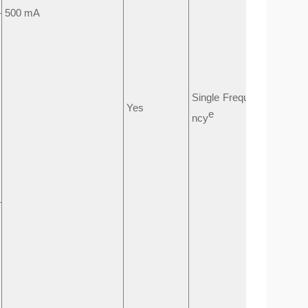
500 mA
Single Freque
N
O
2
Yes
e
ncy
(Nitrous O
N
O
2
(Nitrous O