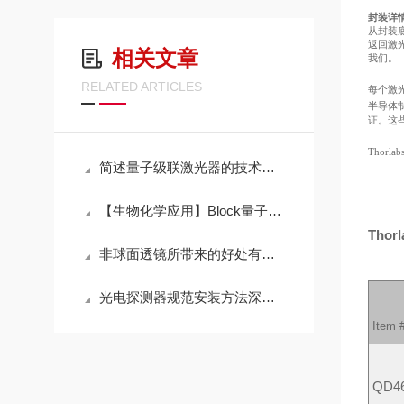
封装详
从封装底
返回激光
相关文章
我们。
RELATED ARTICLES
每个激
半导体制
证。这
Thorl
简述量子级联激光器的技术原理
【生物化学应用】Block量子级联激光快速红外成像系统
Tho
非球面透镜所带来的好处有哪些？
光电探测器规范安装方法深度剖析与分享
Item 
QD4