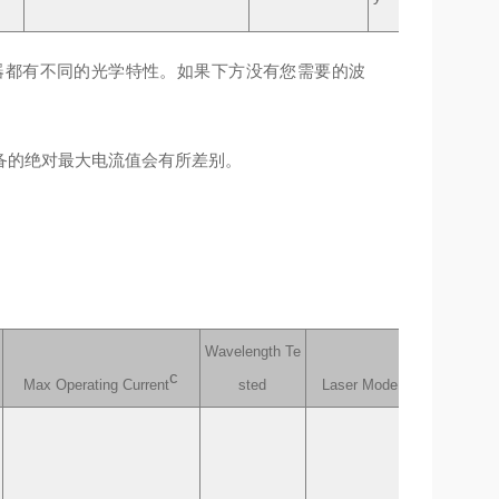
器都有不同的光学特性。如果下方没有您需要的波
备的绝对最大电流值会有所差别。
Wavelength Te
c
Max Operating Current
sted
Laser Mode
Targete