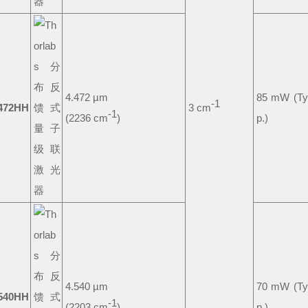
4.472 µm
85 mW (Ty
-1
472HH
3 cm
-1
(2236 cm
)
p.)
4.540 µm
70 mW (Ty
540HH
-1
(2203 cm
)
p.)