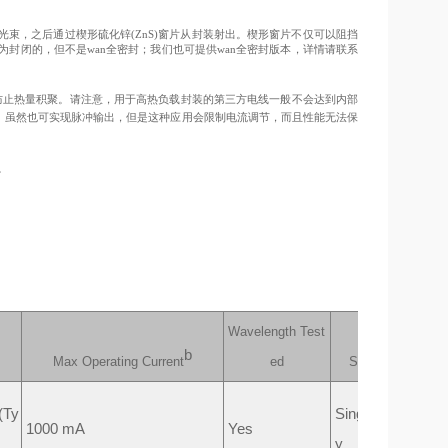
输出光束，之后通过楔形硫化锌(ZnS)窗片从封装射出。楔形窗片不仅可以阻挡
器都为封闭的，但不是wan全密封；我们也可提供wan全密封版本，详情请联系
防止热量积聚。请注意，用于高热负载封装的第三方电线一般不会达到内部
出。虽然也可实现脉冲输出，但是这种应用会限制电流调节，而且性能无法保
)。
Wavelength Test
b
Max Operating Current
ed
Spatial Mode
(Ty
Single Frequenc
1000 mA
Yes
y