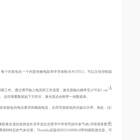
每个封装包含一个内置热敏电阻和半导体制冷片(TEC)，可以主动控制温
-1
横模工作。通过调节输入电流和工作温度，激光器输出频率至少可在1 cm
量。这些测量数据如下方所示，激光器还会附带一份数据表。
L通常还具有较低的电压要求和阈值电流，从而导致较低的光输出功率。相反，QC
光
量子级联激光器的发射波长非常适合光谱学中常研究的许多气体(详情请查看
特定的气体光谱。Thorlabs还提供ID3250HHLH带间级联激光器，可