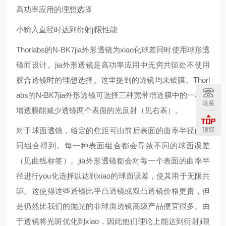
高功率应用的理想选择
小输入直径时达到衍射ji限性能
Thorlabs的N-BK7jia外形透镜为xiao化球差同时使用球形透
镜而设计。jia外形透镜是高功率应用中无穷共轭处不使用
胶合透镜时的理想选择。这里提到的透镜均未镀膜。Thorl
abs的N-BK7jia外形透镜可选择三种宽带增透膜中的一种，
联系
增透膜能减少透镜两个表面的光反射（见右表）。
顶部
对于球面透镜，给定的焦距可由前后表面的曲率半径的不
同组合得到。每一种表面组合都会导致不同的球面误差
（见
曲线
标签）。jia外形透镜都会对每一个表面的曲率半
径进行you化选择以达到xiao的球面误差，使其用于无限共
轭。这使得这些透镜比平凸透镜或双凸透镜价格更贵，但
是仍然比我们的抛光的非球面透镜高级产品便宜很多。由
于透镜将光斑优化到xiao，因此他们理论上能达到衍射ji限