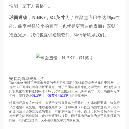
性能（见下方表格）。
球面透镜，N-BK7，Ø1英寸
为了在聚焦应用中达到jia性
能，曲率半径较小的表面（也就是更弯曲的表面）应朝向
准直光源。我们也提供透镜套件。详情请联系我们。
安装高曲率光学元件
Thorlabs的卡环用于将未安装的光学元件固定在透镜套管或光学元件安装座中。
这些卡环可通过兼容的扳手固定。对于平面或低曲率的光学元件，我们提供由
阳极氧化铝材制造的标准卡环，尺寸范围从Ø5 mm到Ø4英寸，对于高曲率光学
元件，我们提供
Ø1/2英寸
、
Ø1英寸
和
Ø2英寸
的特厚卡环。
特厚卡环具有几种特性，有助于安装高曲率光学元件，如非球面透镜、短焦距
平凸透镜和聚光镜。如右边视频所示，使用标准卡环固定高曲率透镜时，扳手
的导向法兰会碰到透镜的表面，可能划伤光学元件。而且，这种接触会在扳手
与卡环之间形成间隙，造成卡环无法拧紧。而特厚卡环能够为扳手提供必要的
间隔，既能固定透镜，又不会接触光学元件的表面。