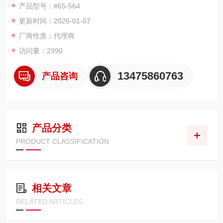
产品型号：#65-564
少了轴上球差和色差，可选单层MgF2膜层或宽带增透膜，也可
更新时间：2026-01-07
选NIR（近红外）消色差双胶合镜片和边缘涂黑版本。所有尺寸
单位为mm。
厂商性质：代理商
消色差镜片在复色（白光）成像的性能比单透镜性能提高了许
访问量：2390
多。本品由两片材料不同的
13475860763
产品咨询
产品分类
PRODUCT CLASSIFICATION
相关文章
RELATED ARTICLES