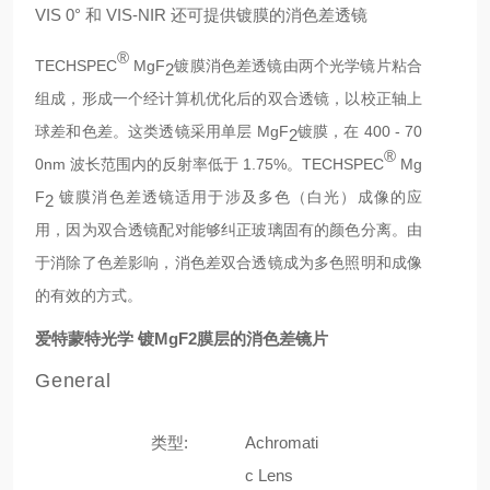
VIS 0° 和 VIS-NIR 还可提供镀膜的消色差透镜
®
TECHSPEC
MgF
镀膜消色差透镜由两个光学镜片粘合
2
组成，形成一个经计算机优化后的双合透镜，以校正轴上
球差和色差。这类透镜采用单层 MgF
镀膜，在 400 - 70
2
®
0nm 波长范围内的反射率低于 1.75%。TECHSPEC
Mg
F
镀膜消色差透镜适用于涉及多色（白光）成像的应
2
用，因为双合透镜配对能够纠正玻璃固有的颜色分离。由
于消除了色差影响，消色差双合透镜成为多色照明和成像
的有效的方式。
爱特蒙特光学 镀MgF2膜层的消色差镜片
General
类型:
Achromati
c Lens