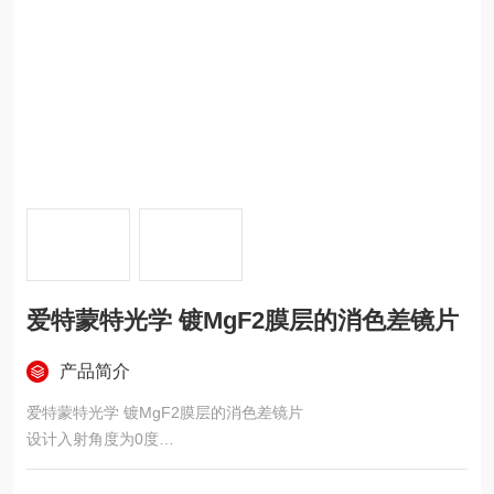
爱特蒙特光学 镀MgF2膜层的消色差镜片
产品简介
爱特蒙特光学 镀MgF2膜层的消色差镜片
设计入射角度为0度
在 400 - 700nm 波段每个面的反射率小于1.75%
消色差镜片由两个单片镜片通过胶合而成，本品使用电脑优化减