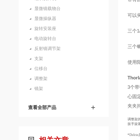
显微镜载物台
可以夹
显微操纵器
旋转安装座
三个1
电动旋转台
三个喇
反射镜调节架
支架
使用
位移台
Tho
调整架
3个带
镜架
心固
夹夹
查看全部产品
调整架的
扳手旋
*Delr