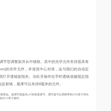
调节型调整架并从中移除。其中的光学元件夹持器具有
Ø43 mm)的光学元件，并使其中心对准，这与我们的自动定
易打开透镜架指夹。当松开操作拉手时透镜就被固定指
如反射镜，最厚可以夹持8毫米的元件。
相类似。该调节器提供±4°的角度调节。调节器可以用附带的5/65英寸球头
Ø1/2英寸接杆。