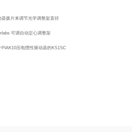
动器拨片来调节光学调整架直径
PIAK10
压电惯性驱动器
的KS1SC