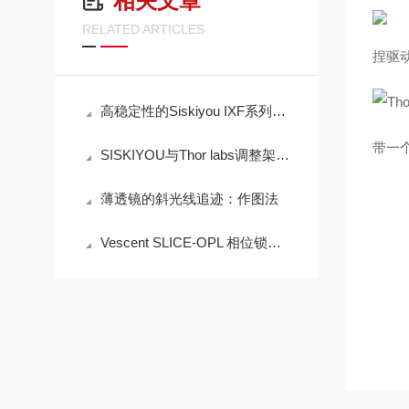
相关文章
RELATED ARTICLES
捏驱
高稳定性的Siskiyou IXF系列挠性调整架安装到光参量振荡器保证稳定运行
带一个
SISKIYOU与Thor labs调整架产品参数对比
薄透镜的斜光线追迹：作图法
Vescent SLICE-OPL 相位锁定下的1GHz 高重复频率坚固光梳