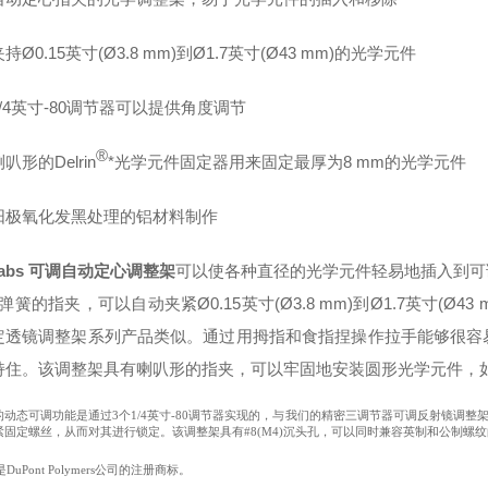
持Ø0.15英寸(Ø3.8 mm)到Ø1.7英寸(Ø43 mm)的光学元件
/4英寸-80调节器可以提供角度调节
®
叭形的Delrin
*光学元件固定器用来固定最厚为8 mm的光学元件
阳极氧化发黑处理的铝材料制作
rlabs 可调自动定心调整架
可以使各种直径的光学元件轻易地插入到可
弹簧的指夹，可以自动夹紧Ø0.15英寸(Ø3.8 mm)到Ø1.7英寸(
定透镜调整架系列产品类似。通过用拇指和食指捏操作拉手能够很容
持住。该调整架具有喇叭形的指夹，可以牢固地安装圆形光学元件，
动态可调功能是通过3个1/4英寸-80调节器实现的，与我们的精密三调节器可调反射镜调整架
紧固定螺丝，从而对其进行锁定。该调整架具有#8(M4)沉头孔，可以同时兼容英制和公制螺纹的
in是DuPont Polymers公司的注册商标。