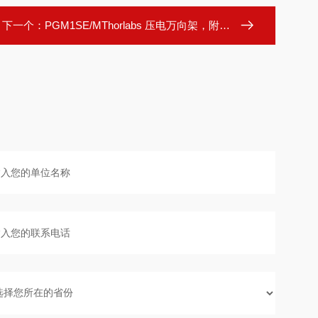
下一个：
PGM1SE/MThorlabs 压电万向架，附带控制器