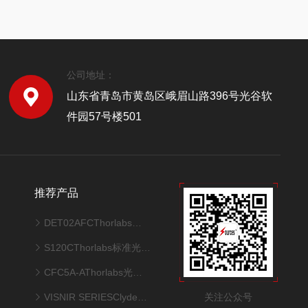
公司地址：
山东省青岛市黄岛区峨眉山路396号光谷软
件园57号楼501
推荐产品
DET02AFCThorlabs硅探测器
S120CThorlabs标准光电二极管功率探头
CFC5A-AThorlabs光纤准直器
关注公众号
VISNIR SERIESClydeHSI 高光谱成像相机