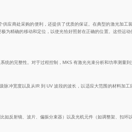
个供应商处采购的便利，还提供了优质的
保证。
在典型的激光加工
要极为精确的移动和定位，以使光恰好照射在正确的位置。
这些运动
保系统的完整性。对于过程控制，
MKS 有激光光束分析和
功率测量到
和飞秒量级脉冲宽度以及从IR 到 UV 波段的波长，以适应
大范围的材料加工
学元件（比如反射镜、波片、偏振分束器）以及光机元件（如调整架、
扣环