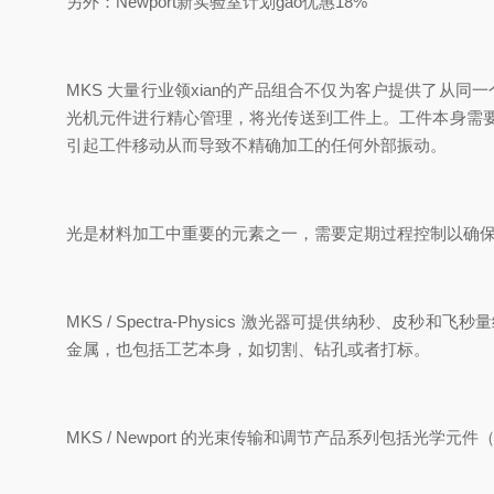
另外：Newport新实验室计划gao优惠18%
MKS 大量行业领xian
的产品组合不仅为客户提供了从同一
光机元件进行精心
管理，将光传送到工件上。
工件本身需
引起工件移动从而导致不精确加工的任何外部振动
。
光是
材料加工中重要的元素之一，需要定期过程控制以确
MKS / Spectra-Physics 激光器可提供纳秒、皮秒
金属，也包括工艺本身，如切割、
钻孔或者打标。
MKS / Newport 的光束传输和调节产品系列包括光