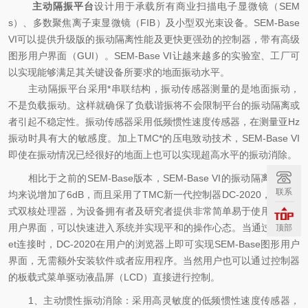
主动隔振平台
设计用于承载所有商业扫描电子显微镜（SEM
s）、多数聚焦离子束显微镜（FIB）及小型双光束设备。SEM-Base
VI可以提供升级版的振动隔离性能及更快更强劲的控制器，带有高级
图形用户界面（GUI）。SEM-Base VI让越来越多的实验室、工厂可
以实现能够满足其关键设备所要求的地面振动水平。
主动隔振平台采用*串联结构，振动传感器测量的是地面振动，
不是负载振动。这样就确保了负载谐振将不会限制平台的振动隔离或
者引起不稳定性。振动传感器采用低频惯性速度传感器，在测量亚Hz
振动时具有大的敏感度。加上TMC*的压电致动技术，SEM-Base VI
即使在振动情况已经很好的地面上也可以实现超高水平的振动消除。
相比于之前的SEM-Base版本，SEM-Base VI的振动隔离能力平
联系
均来说增加了6dB，而且采用了TMC新一代控制器DC-2020，采用新
式双核处理器，为设备拥有者及研究者提供非常简单易于使用的图形
用户界面，可以快速进入系统并实现平和的操作心态。当通过Ethern
顶部
et连接时，DC-2020在用户的浏览器上即可实现SEM-Base图形用户
界面，无需额外安装软件或者应用程序。当然用户也可以通过控制器
的板载式菜单驱动液晶屏（LCD）直接进行控制。
1、主动惯性振动消除：采用高灵敏度的低频惯性速度传感器，